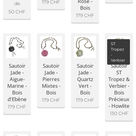
Rose -
179
CHF
de
Bois
50
CHF
179
CHF
ST
Tropez
-
Verbier
Sautoir
Sautoir
Sautoir
Sautoir
Jade -
Jade -
Jade -
ST
Aigue-
Pierres
Quartz
Tropez &
Marine -
Mixtes -
Vert -
Verbier -
Bois
Bois
Bois
Bois
d'Ebène
Précieux
179
CHF
179
CHF
- Howlite
179
CHF
130
CHF