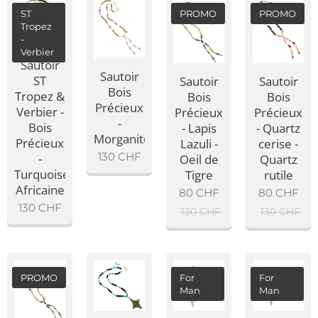
ST
PROMO
PROMO
Tropez
-
Verbier
Sautoir
Sautoir
ST
Sautoir
Sautoir
Bois
Tropez &
Bois
Bois
Précieux
Verbier -
Précieux
Précieux
-
Bois
- Lapis
- Quartz
Morganite
Précieux
Lazuli -
cerise -
130
CHF
-
Oeil de
Quartz
Turquoise
Tigre
rutile
Africaine
80
CHF
80
CHF
130
CHF
130
CHF
130
CHF
PROMO
For
For
Man
Man