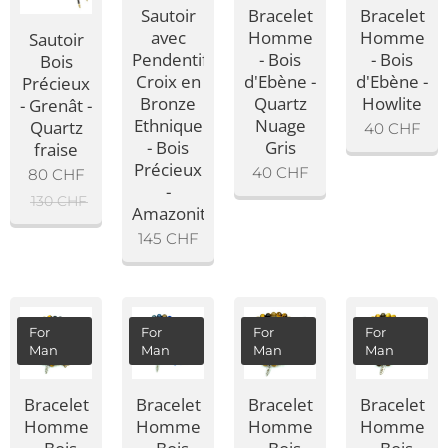
Sautoir
Bracelet
Bracelet
avec
Homme
Homme
Sautoir
Pendentif
- Bois
- Bois
Bois
Croix en
d'Ebène -
d'Ebène -
Précieux
Bronze
Quartz
Howlite
- Grenât -
Ethnique
Nuage
Quartz
40
CHF
- Bois
Gris
fraise
Précieux
40
CHF
80
CHF
-
130
CHF
Amazonite
145
CHF
For
For
For
For
Man
Man
Man
Man
Bracelet
Bracelet
Bracelet
Bracelet
Homme
Homme
Homme
Homme