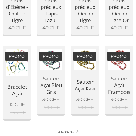
- Bois
- Bois
- Bois
- Bois
d'Ebène -
précieux
précieux
précieux
Oeil de
- Lapis-
- Oeil de
- Oeil de
Tigre
Lazuli
Tigre
Tigre Or
40
CHF
40
CHF
40
CHF
40
CHF
PROMO
PROMO
PROMO
PROMO
Sautoir
Sautoir
Sautoir
Açaï Bleu
Açaï
Bracelet
Açaï Kaki
Gris
Framboise
Açaï
30
CHF
30
CHF
30
CHF
15
CHF
70
CHF
70
CHF
70
CHF
29
CHF
Suivant