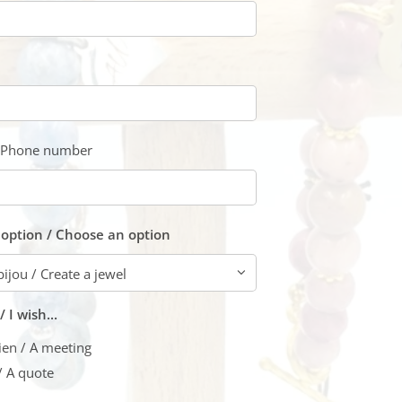
/ Phone number
 option / Choose an option
 I wish...
ien / A meeting
/ A quote