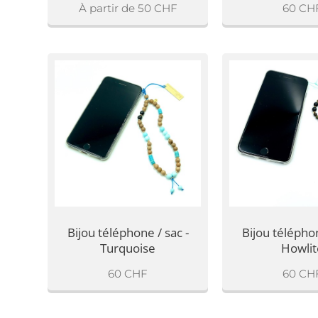
À partir de
50
CHF
60
CH
Bijou téléphone / sac -
Bijou téléphon
Turquoise
Howlit
60
CHF
60
CH