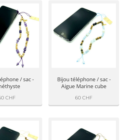
léphone / sac -
Bijou téléphone / sac -
éthyste
Aigue Marine cube
60
CHF
60
CHF