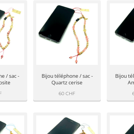
e / sac -
Bijou téléphone / sac -
Bijou té
site
Quartz cerise
Am
F
60
CHF