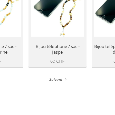
e / sac -
Bijou téléphone / sac -
Bijou télép
rine
Jaspe
d
F
60
CHF
Suivant