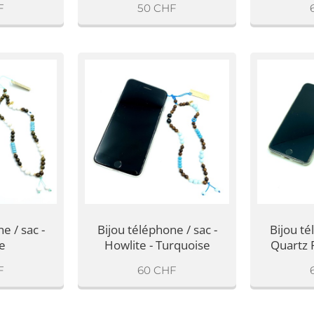
F
50
CHF
e / sac -
Bijou téléphone / sac -
Bijou té
e
Howlite - Turquoise
Quartz 
F
60
CHF