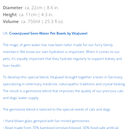
Diameter
: ca. 22cm | 8.6 in.
Height
: ca. 11cm | 4.3 in.
Volume
: ca. 750ml | 25.3 fl.oz.
UK:
CrownJuwel Gem-Water Pet Bowls by VitaJuwel
The magic of gem-water has now been tailor made for our furry family
members! We know our own hydration is important. When it comes to our
pets, it's equally important that they hydrate regularly to support kidney and
liver health.
To develop this special blend, VitaJuwel brought together a team in Germany
specializing in veterinary medicine, naturopathic traditions and crystal healing.
The result is a gemstone blend that improves the quality of our precious cats
and dogs' water supply.
The gemstone blend is tailored to the special needs of cats and dogs.
• Hand blown glass gempod with fair-mined gemstones
• Bowl made from 70% bamboo/cornstarch/wood, 30% food-safe artificial