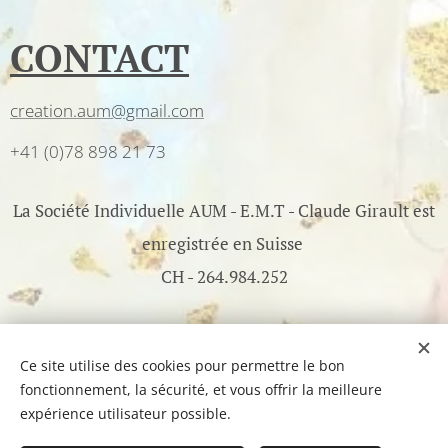
CONTACT
creation.aum@gmail.com
+41 (0)78 898 21 73
La Société Individuelle AUM - E.M.T - Claude Girault est
enregistrée en Suisse
CH - 264.984.252
©2017-2026 AUM - All Rights Reserved - Optimisé par
Webnode
Ce site utilise des cookies pour permettre le bon
fonctionnement, la sécurité, et vous offrir la meilleure
Cookies
expérience utilisateur possible.