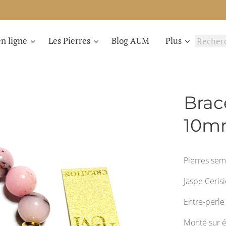
n ligne
Les Pierres
Blog AUM
Plus
Brac
10m
Pierres sem
Jaspe Ceri
Entre-perle
Monté sur é