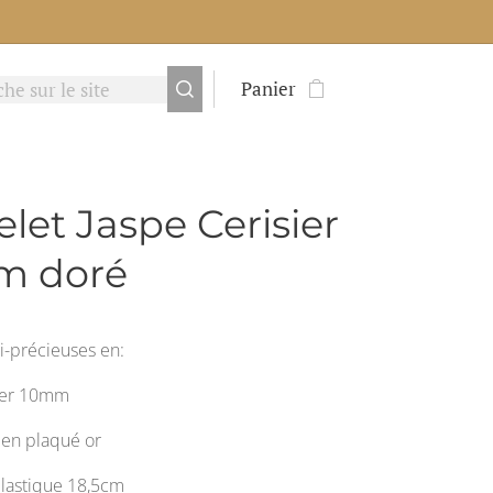
Panier
elet Jaspe Cerisier
m doré
i-précieuses en:
sier 10mm
 en plaqué or
lastique 18,5cm