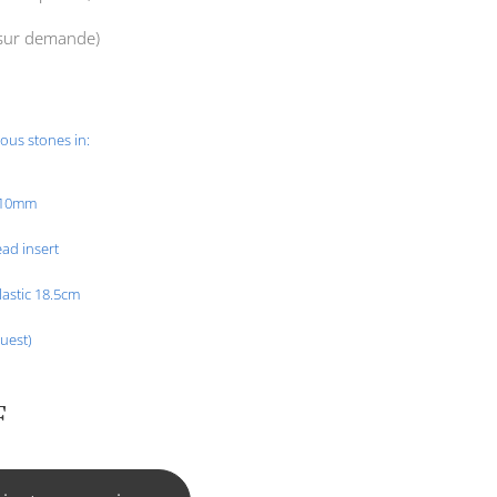
 sur demande)
ous stones in:
r 10mm
ad insert
astic 18.5cm
uest)
F