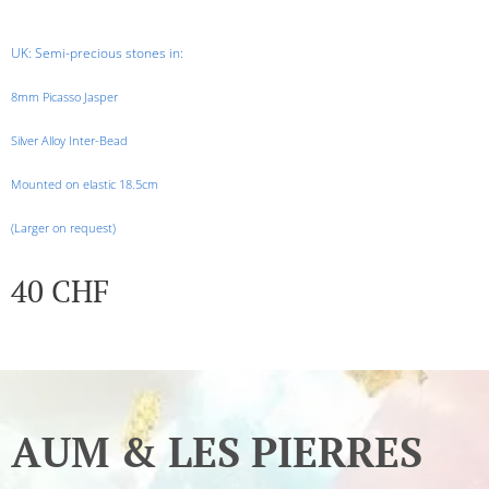
UK: Semi-precious stones in:
8mm Picasso Jasper
Silver Alloy Inter-Bead
Mounted on elastic 18.5cm
(Larger on request)
40
CHF
AUM & LES PIERRES