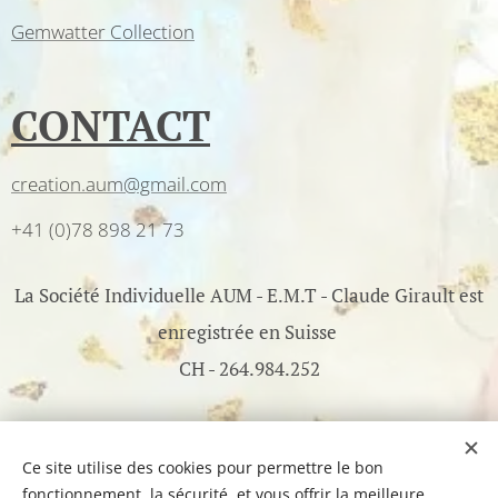
Gemwatter Collection
CONTACT
creation.aum@gmail.com
+41 (0)78 898 21 73
La Société Individuelle AUM - E.M.T - Claude Girault est
enregistrée en Suisse
CH - 264.984.252
©2017-2026 AUM - All Rights Reserved - Optimisé par
Webnode
Ce site utilise des cookies pour permettre le bon
fonctionnement, la sécurité, et vous offrir la meilleure