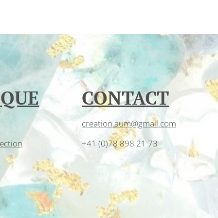
IQUE
CONTACT
creation.aum@gmail.com
ection
+41 (0)78 898 21 73