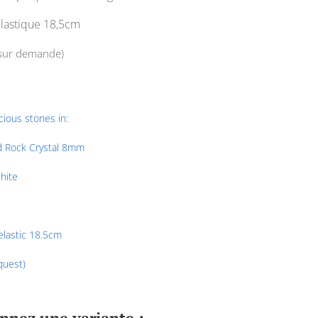
lastique 18,5cm
 sur demande)
ious stones in:
d Rock Crystal 8mm
hite
lastic 18.5cm
quest)
onnez une variante :