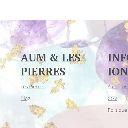
AUM & LES
IN
PIERRES
ION
Les Pierres
À propos
Blog
CGV
Politique