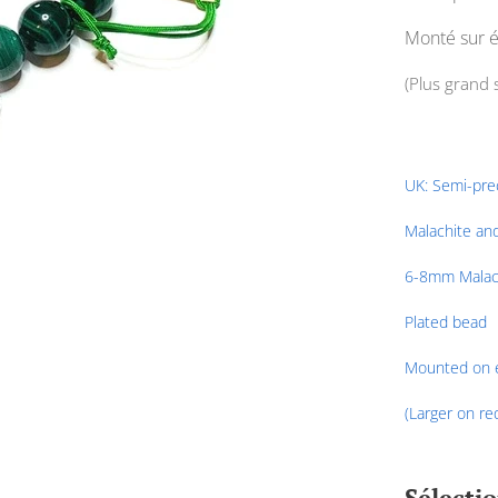
Monté sur é
(Plus grand
UK: Semi-prec
Malachite an
6-8mm Malac
Plated bead
Mounted on e
(Larger on re
Sélecti