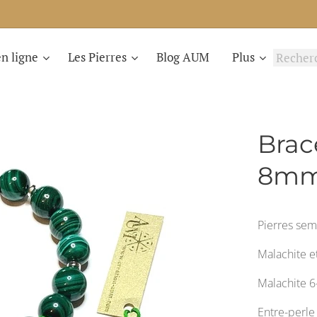
n ligne
Les Pierres
Blog AUM
Plus
Brac
8mm 
Pierres sem
Malachite e
Malachite 
Entre-perle