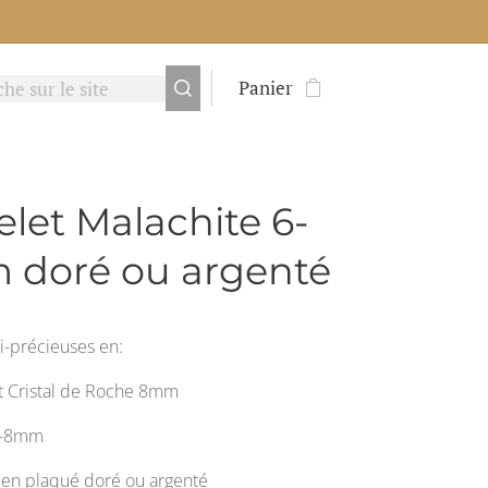
Panier
elet Malachite 6-
doré ou argenté
i-précieuses en:
t Cristal de Roche 8mm
6-8mm
 en plaqué doré ou argenté