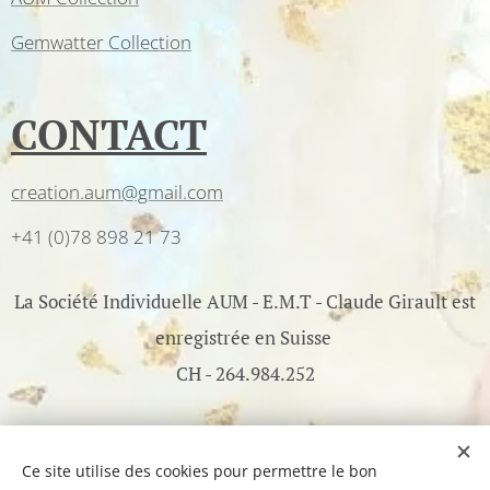
Gemwatter Collection
CONTACT
creation.aum@gmail.com
+41 (0)78 898 21 73
La Société Individuelle AUM - E.M.T - Claude Girault est
enregistrée en Suisse
CH - 264.984.252
©2017-2026 AUM - All Rights Reserved - Optimisé par
Webnode
Ce site utilise des cookies pour permettre le bon