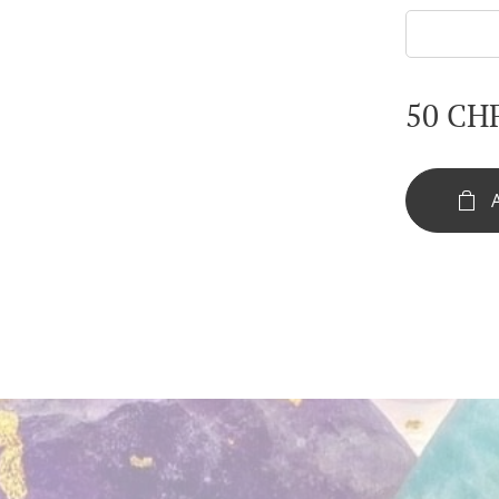
50
CH