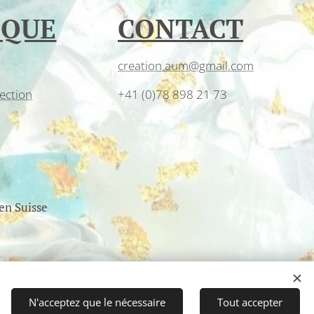
IQUE
CONTACT
creation.aum@gmail.com
ection
+41 (0)78 898 21 73
 en Suisse
N'acceptez que le nécessaire
Tout accepter