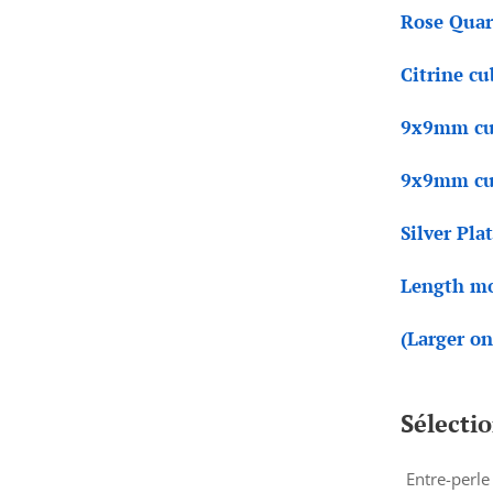
Rose Quar
Citrine c
9x9mm cu
9x9mm cu
Silver Pla
Length mo
(Larger on
Sélecti
Entre-perle