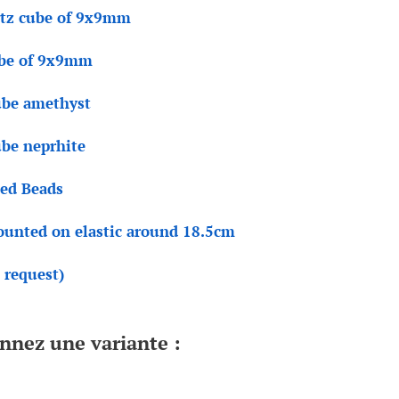
tz cube of 9x9mm
ube of 9x9mm
be amethyst
be neprhite
ted Beads
unted on elastic around 18.5cm
 request)
onnez une variante :