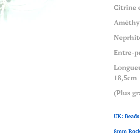
Citrine
Améthy
Neprhit
Entre-p
Longueu
18,5cm
(Plus g
UK: Beads
8mm Rock 