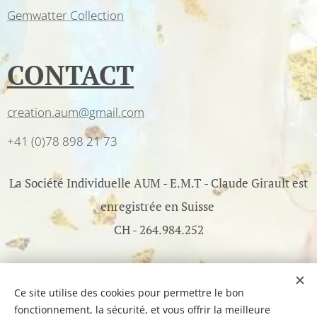
Gemwatter Collection
CONTACT
creation.aum@gmail.com
+41 (0)78 898 21 73
La Société Individuelle AUM - E.M.T - Claude Girault est
enregistrée en Suisse
CH - 264.984.252
©2017-2026 AUM - All Rights Reserved - Optimisé par
Webnode
Ce site utilise des cookies pour permettre le bon
fonctionnement, la sécurité, et vous offrir la meilleure
Cookies