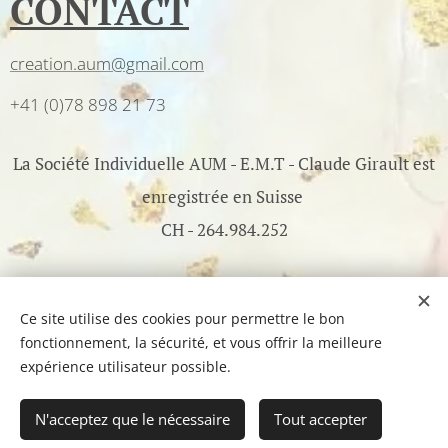
CONTACT
creation.aum@gmail.com
+41 (0)78 898 21 73
La Société Individuelle AUM - E.M.T - Claude Girault est
enregistrée en Suisse
CH - 264.984.252
©2017-2026 AUM - All Rights Reserved - Optimisé par
Webnode
Ce site utilise des cookies pour permettre le bon
fonctionnement, la sécurité, et vous offrir la meilleure
Cookies
expérience utilisateur possible.
Ajouter au panier
N'acceptez que le nécessaire
Tout accepter