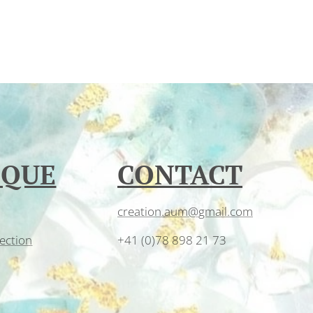
IQUE
CONTACT
creation.aum@gmail.com
ection
+41 (0)78 898 21 73