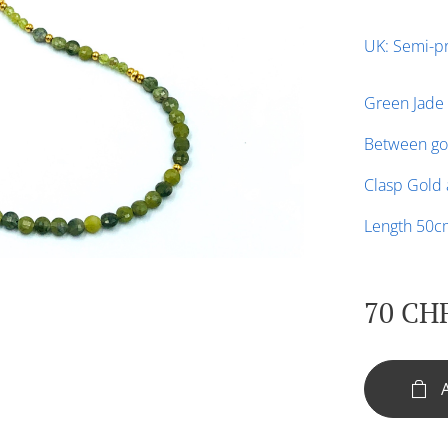
UK: Semi-pr
Green Jade
Between gol
Clasp Gold 
Length 50c
70
CH