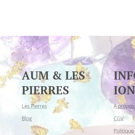
AUM & LES
IN
PIERRES
ION
Les Pierres
À propos
Blog
CGV
Politique