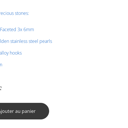
ecious stones:
 Faceted 3x 6mm
den stainless steel pearls
alloy hooks
m
F
Ajouter au panier