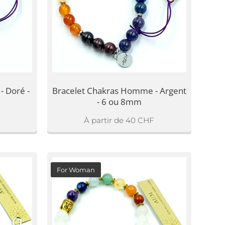
- Doré -
Bracelet Chakras Homme - Argent
- 6 ou 8mm
À partir de
40
CHF
For Woman