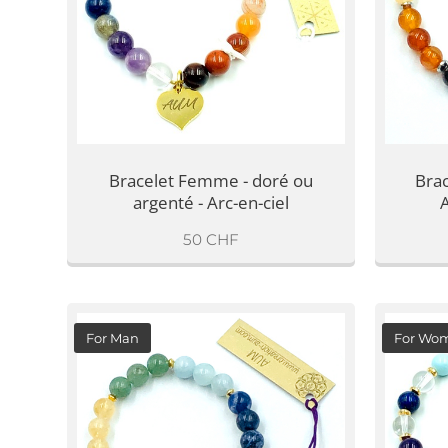
Bracelet Femme - doré ou
Bra
argenté - Arc-en-ciel
50
CHF
For Man
For Wo