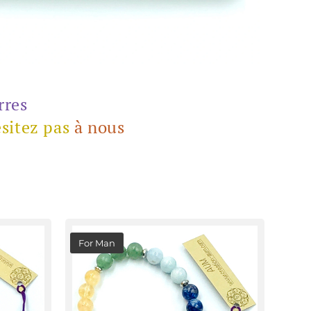
rres
sitez pas
à nous
For Man