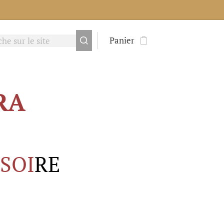
Panier
RA
SOI
RE