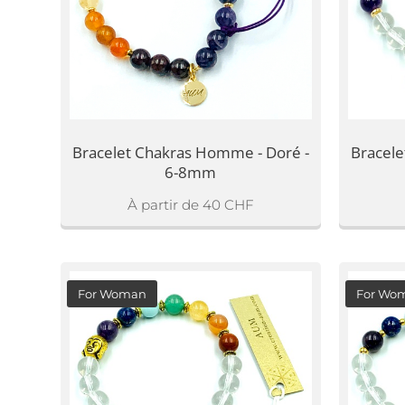
Bracelet Chakras Homme - Doré -
Bracel
6-8mm
À partir de
40
CHF
For Woman
For Wo