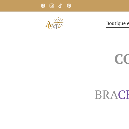
Boutique e
C
BRA
C