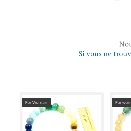
Nou
Si vous ne trou
For Woman
For wo