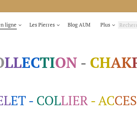
n ligne
Les Pierres
Blog AUM
Plus
O
LL
EC
TI
ON
-
CH
AK
EL
ET -
COL
LIER
- AC
CES