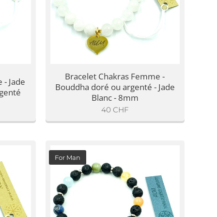
Bracelet Chakras Femme -
 - Jade
Bouddha doré ou argenté - Jade
rgenté
Blanc - 8mm
40
CHF
For Man